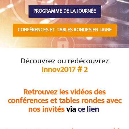
PROGRAMME DE LA JOURNÉE
CONFÉRENCES ET TABLES RONDES EN LIGNE
Découvrez ou redécouvrez
Innov2017 # 2
Retrouvez les vidéos des
conférences et tables rondes avec
nos invités
via
ce lien