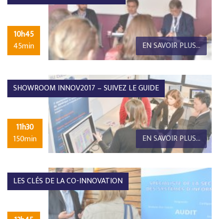
10h45
EN SAVOIR PLUS...
45min
SHOWROOM INNOV2017 – SUIVEZ LE GUIDE
11h30
EN SAVOIR PLUS...
150min
LES CLÉS DE LA CO-INNOVATION