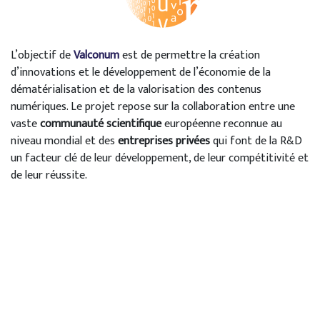
L’objectif de
Valconum
est de permettre la création
d’innovations et le développement de l’économie de la
dématérialisation et de la valorisation des contenus
numériques. Le projet repose sur la collaboration entre une
vaste
communauté scientifique
européenne reconnue au
niveau mondial et des
entreprises privées
qui font de la R&D
un facteur clé de leur développement, de leur compétitivité et
de leur réussite.
Valconum
répond ainsi aux besoins des porteurs de projets
(publics ou privés) qui souhaitent initier, développer ou mieux
maîtriser leurs projets numériques, en s’appuyant sur
l’expertise des acteurs industriels et l’excellence des
laboratoires de recherche européens.
Plus d'informations :
valconum.org